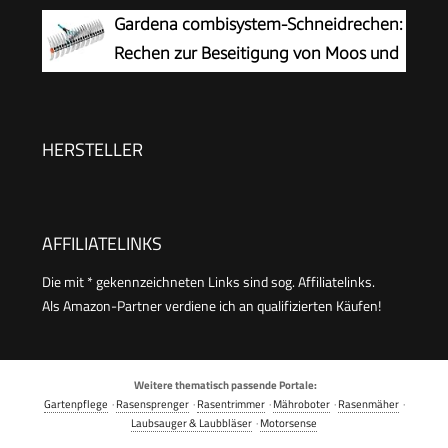
Fangkorb 30 L | 4-fache
Gardena combisystem-Schneidrechen:
Höhenverstellung/bis 4mm | Vertikutierwalze
Rechen zur Beseitigung von Moos und
(16 Messer) und Lüfterwalze (36 Krallen)
Rasenfilz, 35 cm Arbeitsbreite, aus
hochwertigem Qualitätsstahl, auch zum Rechen
von Unrat und Steinen geeignet (3392-20)
HERSTELLER
AFFILIATELINKS
Die mit * gekennzeichneten Links sind sog. Affiliatelinks.
Als Amazon-Partner verdiene ich an qualifizierten Käufen!
Weitere thematisch passende Portale:
Gartenpflege
·
Rasensprenger
·
Rasentrimmer
·
Mähroboter
·
Rasenmäher
·
Laubsauger & Laubbläser
·
Motorsense