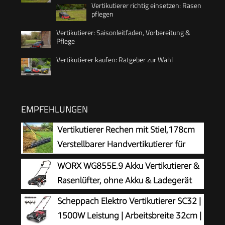
Vertikutierer richtig einsetzen: Rasen
pflegen
Vertikutierer: Saisonleitfaden, Vorbereitung &
Pflege
Vertikutierer kaufen: Ratgeber zur Wahl
EMPFEHLUNGEN
Vertikutierer Rechen mit Stiel,178cm
Verstellbarer Handvertikutierer für
Rasenpflege, Boden Lockern im Garten
WORX WG855E.9 Akku Vertikutierer &
und Hof, 38cm breiter Schneidrechen zur
Rasenlüfter, ohne Akku & Ladegerät
Entfernung von Rasenfilz, Moos und Totem Gras
Scheppach Elektro Vertikutierer SC32 |
1500W Leistung | Arbeitsbreite 32cm |