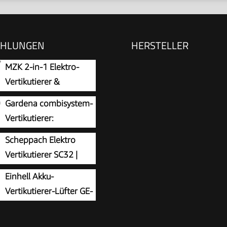
EHLUNGEN
HERSTELLER
MZK 2-in-1 Elektro-
Vertikutierer &
Rasenlüfter, 33 cm, 13
Gardena combisystem-
Vertikutierer:
ierer zur Beseitigung von
Scheppach Elektro
nkraut und Rasenfilz, 32
Vertikutierer SC32 |
tsbreite, mit robusten
1500W Leistung |
Einhell Akku-
und Hubachse zum
breite 32cm | Fangkorb 30
Vertikutierer-Lüfter GE-
en Arbeiten (3395-88)
che Höhenverstellung/bis
SA 36/35 Li-Solo Power
ertikutierwalze (16
 (Li-Ion, 36 V,