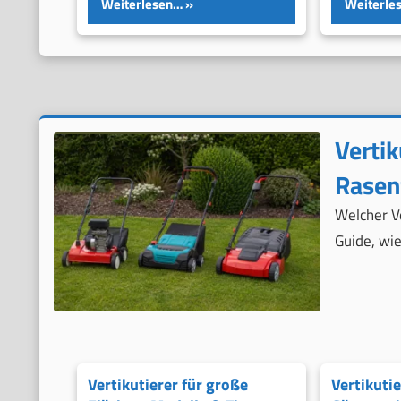
Weiterlesen…
Weiterle
Vertik
Rasen
Welcher V
Guide, wie
Vertikutierer für große
Vertikutie