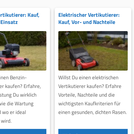
tikutierer: Kauf,
Elektrischer Vertikutierer:
Einsatz
Kauf, Vor- und Nachteile
einen Benzin-
Willst Du einen elektrischen
rer kaufen? Erfahre,
Vertikutierer kaufen? Erfahre
stung Du wirklich
Vorteile, Nachteile und die
wie die Wartung
wichtigsten Kaufkriterien für
d wo er ideal
einen gesunden, dichten Rasen.
 wird.