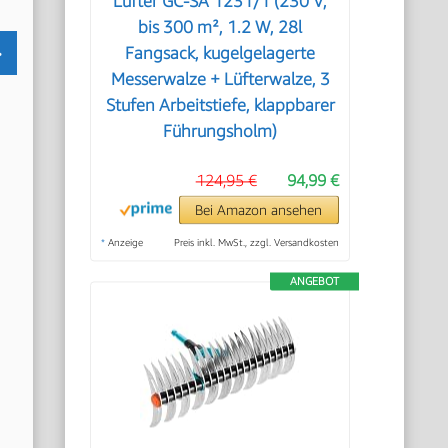
Lüfter GC-SA 1231/1 (230 V,
bis 300 m², 1.2 W, 28l
Fangsack, kugelgelagerte
Messerwalze + Lüfterwalze, 3
Stufen Arbeitstiefe, klappbarer
Führungsholm)
124,95 €
94,99 €
Bei Amazon ansehen
*
Anzeige
Preis inkl. MwSt., zzgl. Versandkosten
ANGEBOT