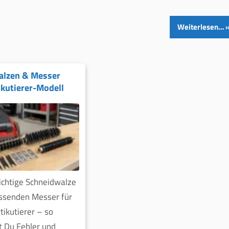
Weiterlesen…
alzen & Messer
ikutierer-Modell
richtige Schneidwalze
assenden Messer für
tikutierer – so
t Du Fehler und