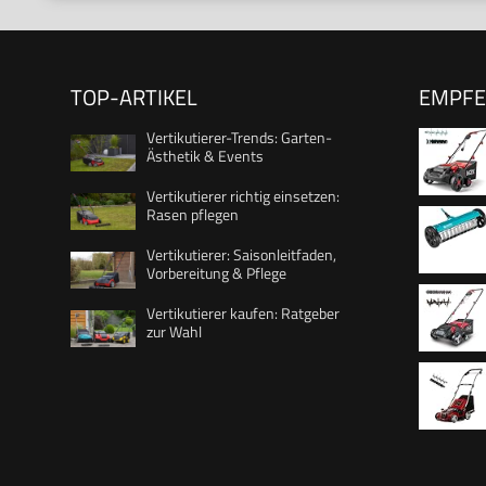
TOP-ARTIKEL
EMPF
Vertikutierer-Trends: Garten-
Ästhetik & Events
Vertikutierer richtig einsetzen:
Rasen pflegen
A
Vertikutierer: Saisonleitfaden,
Vorbereitung & Pflege
Vertikut
Vertikutierer kaufen: Ratgeber
Moos, U
zur Wahl
cm Arbei
Rädern 
Arbeits
leichter
L | 4-fa
4mm | V
X-Change