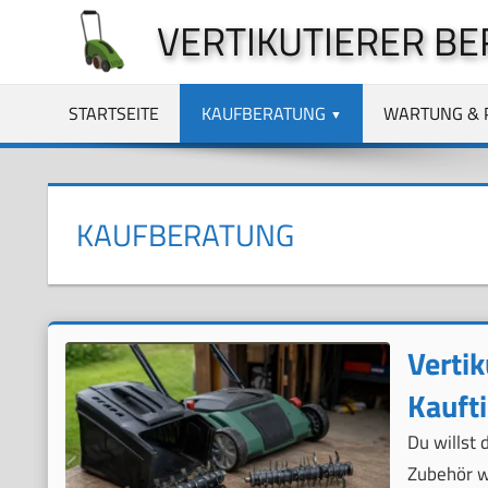
Zum
VERTIKUTIERER BE
Inhalt
springen
STARTSEITE
KAUFBERATUNG
WARTUNG & 
KAUFBERATUNG
Vertik
Kauft
Du willst 
Zubehör wi