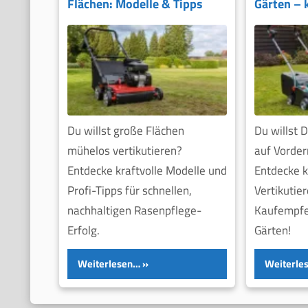
Flächen: Modelle & Tipps
Gärten –
Du willst große Flächen
Du willst 
mühelos vertikutieren?
auf Vorde
Entdecke kraftvolle Modelle und
Entdecke 
Profi-Tipps für schnellen,
Vertikutier
nachhaltigen Rasenpflege-
Kaufempfe
Erfolg.
Gärten!
Weiterlesen…
Weiterle