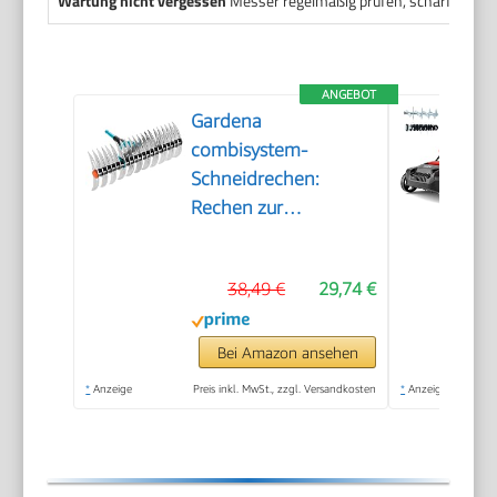
Wartung nicht vergessen
Messer regelmäßig prüfen, schärfen oder
ANGEBOT
Gardena
combisystem-
Schneidrechen:
Rechen zur
Beseitigung von Moos
und Rasenfilz, 35 cm
38,49 €
29,74 €
Arbeitsbreite, aus
hochwertigem
Qualitätsstahl, auch
Bei Amazon ansehen
zum Rechen von
*
Anzeige
Preis inkl. MwSt., zzgl. Versandkosten
*
Anzeige
Unrat und Steinen
geeignet (3392-20)