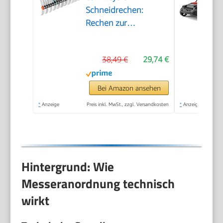
Schneidrechen:
Rechen zur
Beseitigung von Moos
und Rasenfilz, 35 cm
38,49 €
29,74 €
Arbeitsbreite, aus
hochwertigem
Qualitätsstahl, auch
Bei Amazon ansehen
zum Rechen von
*
Anzeige
Preis inkl. MwSt., zzgl. Versandkosten
*
Anzeige
Unrat und Steinen
geeignet (3392-20)
Hintergrund: Wie
Messeranordnung technisch
wirkt