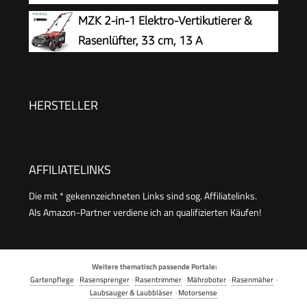
Entfernung von Rasenfilz, Moos und Totem Gras
Unkraut und Rasenfilz, 32 cm Arbeitsbreite, mit
MZK 2-in-1 Elektro-Vertikutierer &
robusten Rädern und Hubachse zum leichteren
Rasenlüfter, 33 cm, 13 A
Arbeiten (3395-88)
HERSTELLER
AFFILIATELINKS
Die mit * gekennzeichneten Links sind sog. Affiliatelinks.
Als Amazon-Partner verdiene ich an qualifizierten Käufen!
Weitere thematisch passende Portale:
Gartenpflege
·
Rasensprenger
·
Rasentrimmer
·
Mähroboter
·
Rasenmäher
·
Laubsauger & Laubbläser
·
Motorsense