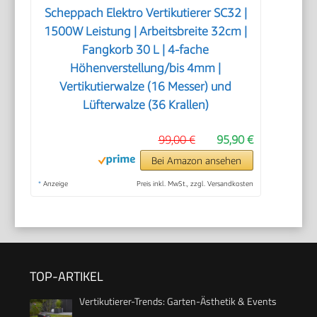
Scheppach Elektro Vertikutierer SC32 |
1500W Leistung | Arbeitsbreite 32cm |
Fangkorb 30 L | 4-fache
Höhenverstellung/bis 4mm |
Vertikutierwalze (16 Messer) und
Lüfterwalze (36 Krallen)
99,00 €
95,90 €
Bei Amazon ansehen
*
Anzeige
Preis inkl. MwSt., zzgl. Versandkosten
TOP-ARTIKEL
Vertikutierer-Trends: Garten-Ästhetik & Events