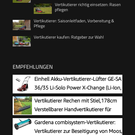
Vertikutierer richtig einsetzen: Rasen
pflegen
Vertikutierer: Saisonleitfaden, Vorbereitung &
Pflege
Vertikutierer kaufen: Ratgeber zur Wahl
EMPFEHLUNGEN
Einhell Akku-Vertikutierer-Lüfter GE-SA
36/35 Li-Solo Power X-Change (Li-Ion,
36 V, bürstenloser Motor, 35cm
Vertikutierer Rechen mit Stiel,178cm
Messerwalze, 28L Fangsack, einstellbare
Verstellbarer Handvertikutierer für
Arbeitstiefe, ohne Akku & Ladegerät)
Rasenpflege, Boden Lockern im Garten
Gardena combisystem-Vertikutierer:
und Hof, 38cm breiter Schneidrechen zur
Vertikutierer zur Beseitigung von Moos,