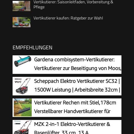
Vertikutierer: Saisonleitfaden, Vorbereitung &
Pflege
Vertikutierer kaufen: Ratgeber zur Wahl
EMPFEHLUNGEN
Gardena combisystem-Vertikutierer:
Vertikutierer zur Beseitigung von Moos,
Unkraut und Rasenfilz, 32 cm Arbeitsbreite, mit
Scheppach Elektro Vertikutierer SC32 |
robusten Rädern und Hubachse zum leichteren
1500W Leistung | Arbeitsbreite 32cm |
Arbeiten (3395-88)
Fangkorb 30 L | 4-fache
Vertikutierer Rechen mit Stiel,178cm
Höhenverstellung/bis 4mm | Vertikutierwalze
Verstellbarer Handvertikutierer für
(16 Messer) und Lüfterwalze (36 Krallen)
Rasenpflege, Boden Lockern im Garten
MZK 2-in-1 Elektro-Vertikutierer &
und Hof, 38cm breiter Schneidrechen zur
Rasenlüfter, 33 cm, 13 A