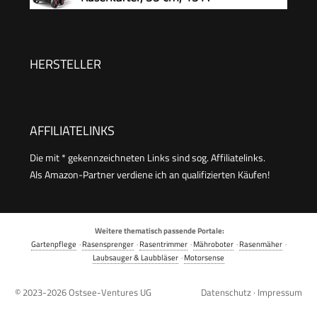
Entfernung von Rasenfilz, Moos und Totem Gras
HERSTELLER
AFFILIATELINKS
Die mit * gekennzeichneten Links sind sog. Affiliatelinks.
Als Amazon-Partner verdiene ich an qualifizierten Käufen!
Weitere thematisch passende Portale:
Gartenpflege
·
Rasensprenger
·
Rasentrimmer
·
Mähroboter
·
Rasenmäher
·
Laubsauger & Laubbläser
·
Motorsense
© 2023-2026
Ostsee-Ventures UG
Datenschutz
·
Impressum