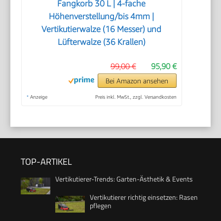
Fangkorb 30 L | 4-fache
Höhenverstellung/bis 4mm |
Vertikutierwalze (16 Messer) und
Lüfterwalze (36 Krallen)
99,00 €
95,90 €
Bei Amazon ansehen
*
Anzeige
Preis inkl. MwSt., zzgl. Versandkosten
TOP-ARTIKEL
Vertikutierer-Trends: Garten-Ästhetik & Events
Vertikutierer richtig einsetzen: Rasen
pflegen