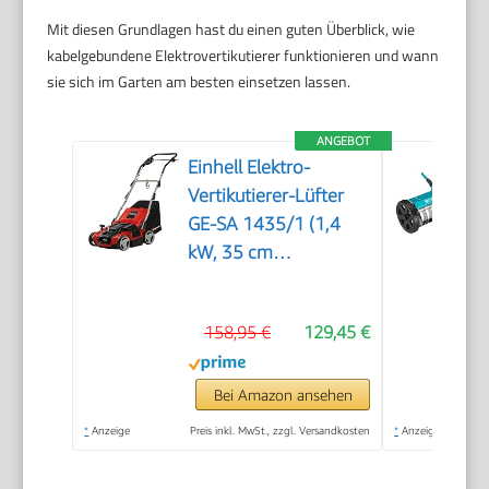
Mit diesen Grundlagen hast du einen guten Überblick, wie
kabelgebundene Elektrovertikutierer funktionieren und wann
sie sich im Garten am besten einsetzen lassen.
ANGEBOT
Einhell Elektro-
Vertikutierer-Lüfter
GE-SA 1435/1 (1,4
kW, 35 cm
Arbeitsbreite, 4-
stufige
158,95 €
129,45 €
Arbeitstiefeneinstellung,
28 L Fangsack)
Bei Amazon ansehen
*
Anzeige
Preis inkl. MwSt., zzgl. Versandkosten
*
Anzeige