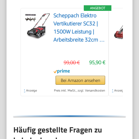
ANGEBOT
Scheppach Elektro
Vertikutierer SC32 |
1500W Leistung |
Arbeitsbreite 32cm |
Fangkorb 30 L | 4-
fache
99,00 €
95,90 €
Höhenverstellung/bis
4mm |
Vertikutierwalze (16
Bei Amazon ansehen
Messer) und
*
Anzeige
Preis inkl. MwSt., zzgl. Versandkosten
*
Anzeige
Lüfterwalze (36
Krallen)
Häufig gestellte Fragen zu