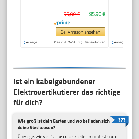
fache
99,00 €
95,90 €
Höhenverstellung/bis
4mm |
Vertikutierwalze (16
Bei Amazon ansehen
Messer) und
*
Anzeige
Preis inkl. MwSt., zzgl. Versandkosten
*
Anzeige
Lüfterwalze (36
Krallen)
Ist ein kabelgebundener
Elektrovertikutierer das richtige
für dich?
Wie groß ist dein Garten und wo befinden sich
deine Steckdosen?
Überlege, wie viel Fläche du bearbeiten möchtest und ob