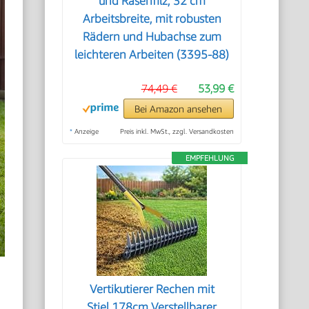
und Rasenfilz, 32 cm
Arbeitsbreite, mit robusten
Rädern und Hubachse zum
leichteren Arbeiten (3395-88)
74,49 €
53,99 €
Bei Amazon ansehen
*
Anzeige
Preis inkl. MwSt., zzgl. Versandkosten
EMPFEHLUNG
Vertikutierer Rechen mit
Stiel,178cm Verstellbarer