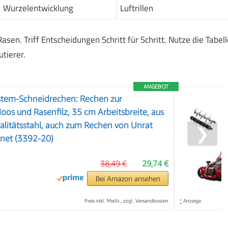
Wurzelentwicklung
Luftrillen
asen. Triff Entscheidungen Schritt für Schritt. Nutze die Tabell
tierer.
ANGEBOT
tem-Schneidrechen: Rechen zur
oos und Rasenfilz, 35 cm Arbeitsbreite, aus
litätsstahl, auch zum Rechen von Unrat
❯
gnet (3392-20)
38,49 €
29,74 €
Bei Amazon ansehen
Preis inkl. MwSt., zzgl. Versandkosten
*
Anzeige