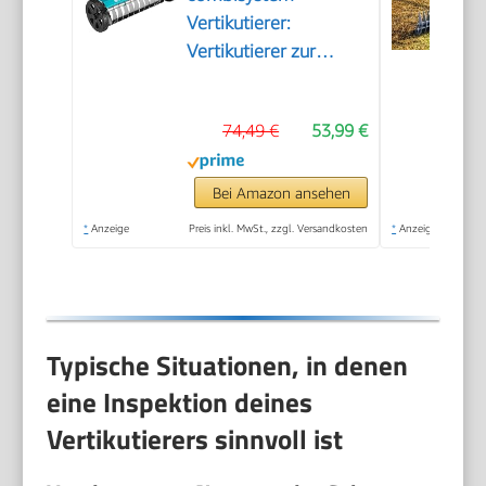
Vertikutierer:
Vertikutierer zur
Beseitigung von
Moos, Unkraut und
74,49 €
53,99 €
Rasenfilz, 32 cm
Arbeitsbreite, mit
robusten Rädern und
Bei Amazon ansehen
Hubachse zum
*
Anzeige
Preis inkl. MwSt., zzgl. Versandkosten
*
Anzeige
leichteren Arbeiten
(3395-88)
Typische Situationen, in denen
eine Inspektion deines
Vertikutierers sinnvoll ist