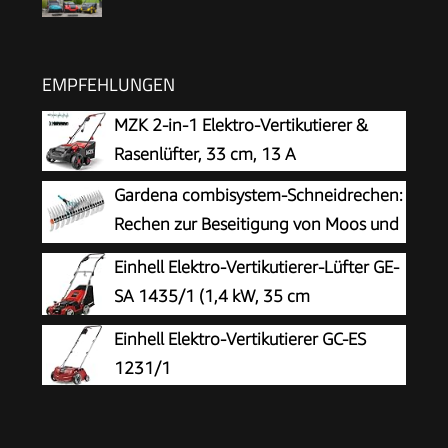
EMPFEHLUNGEN
MZK 2-in-1 Elektro-Vertikutierer &
Rasenlüfter, 33 cm, 13 A
Gardena combisystem-Schneidrechen:
Rechen zur Beseitigung von Moos und
Rasenfilz, 35 cm Arbeitsbreite, aus
Einhell Elektro-Vertikutierer-Lüfter GE-
hochwertigem Qualitätsstahl, auch zum Rechen
SA 1435/1 (1,4 kW, 35 cm
von Unrat und Steinen geeignet (3392-20)
Arbeitsbreite, 4-stufige
Einhell Elektro-Vertikutierer GC-ES
Arbeitstiefeneinstellung, 28 L Fangsack)
1231/1