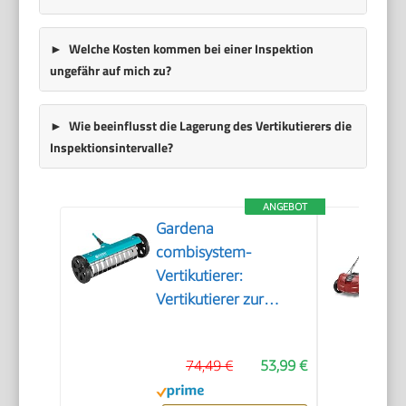
Welche Kosten kommen bei einer Inspektion
ungefähr auf mich zu?
Wie beeinflusst die Lagerung des Vertikutierers die
Inspektionsintervalle?
ANGEBOT
Gardena
combisystem-
Vertikutierer:
Vertikutierer zur
Beseitigung von
Moos, Unkraut und
74,49 €
53,99 €
Rasenfilz, 32 cm
Arbeitsbreite, mit