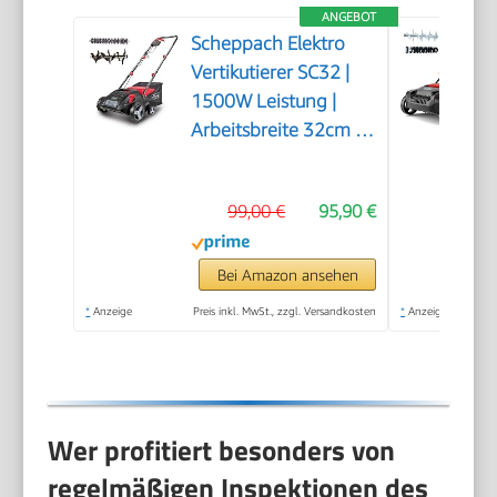
ANGEBOT
Scheppach Elektro
Vertikutierer SC32 |
1500W Leistung |
Arbeitsbreite 32cm |
Fangkorb 30 L | 4-
fache
99,00 €
95,90 €
Höhenverstellung/bis
4mm |
Vertikutierwalze (16
Bei Amazon ansehen
Messer) und
*
Anzeige
Preis inkl. MwSt., zzgl. Versandkosten
*
Anzeige
Lüfterwalze (36
Krallen)
Wer profitiert besonders von
regelmäßigen Inspektionen des