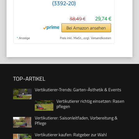
(3392-20)
38,49 €
29,74 €
Bei Amazon ansehen
*
Anzeige
Preis inkl. MwSt., zzgl. Versandkosten
TOP-ARTIKEL
Vertikutierer-Trends: Garten-Ästhetik & Events
Vertikutierer richtig einsetzen: Rasen
pflegen
Vertikutierer: Saisonleitfaden, Vorbereitung &
Pflege
Vertikutierer kaufen: Ratgeber zur Wahl