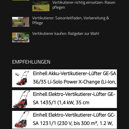
Vertikutierer richtig einsetzen: Rasen
pflegen
Vertikutierer: Saisonleitfaden, Vorbereitung &
Pflege
Vertikutierer kaufen: Ratgeber zur Wahl
EMPFEHLUNGEN
Einhell Akku-Vertikutierer-Lüfter GE-SA
36/35 Li-Solo Power X-Change (Li-Ion,
36 V, bürstenloser Motor, 35cm
Einhell Elektro-Vertikutierer-Lüfter GE-
Messerwalze, 28L Fangsack, einstellbare
SA 1435/1 (1,4 kW, 35 cm
Arbeitstiefe, ohne Akku & Ladegerät)
Arbeitsbreite, 4-stufige
Einhell Elektro-Vertikutierer-Lüfter GC-
Arbeitstiefeneinstellung, 28 L Fangsack)
SA 1231/1 (230 V, bis 300 m², 1.2 W,