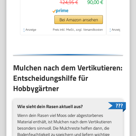
124,95 €
90,00 €
Messerwalze +
Lüfterwalze, 3 Stufen
Arbeitstiefe,
Bei Amazon ansehen
klappbarer
*
Anzeige
Preis inkl. MwSt., zzgl. Versandkosten
*
Anzeige
Führungsholm)
Mulchen nach dem Vertikutieren:
Entscheidungshilfe für
Hobbygärtner
Wie sieht dein Rasen aktuell aus?
Wenn dein Rasen viel Moos oder abgestorbenes
Material enthält, ist Mulchen nach dem Vertikutieren
besonders sinnvoll. Die Mulchreste helfen dann, die
Bodenfeuchtigkeit zu speichern und liefern wichtige