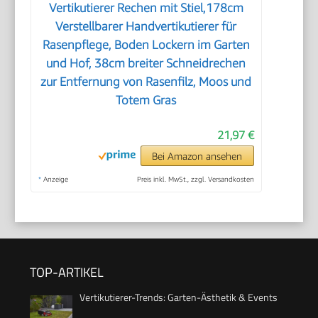
Vertikutierer Rechen mit Stiel,178cm
Verstellbarer Handvertikutierer für
Rasenpflege, Boden Lockern im Garten
und Hof, 38cm breiter Schneidrechen
zur Entfernung von Rasenfilz, Moos und
Totem Gras
21,97 €
Bei Amazon ansehen
*
Anzeige
Preis inkl. MwSt., zzgl. Versandkosten
TOP-ARTIKEL
Vertikutierer-Trends: Garten-Ästhetik & Events