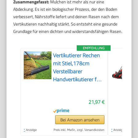
Zusammengefasst:
Mulchen ist mehr als nur eine
Abdeckung. Es ist ein biologischer Prozess, der den Boden
verbessert, Nährstoffe liefert und deinen Rasen nach dem
Vertikutieren nachhaltig stärkt. So entsteht eine gesunde
Grundlage für einen dichten und widerstandsfähigen Rasen.
EMPFEHLUNG
Vertikutierer Rechen
mit Stiel,178cm
Verstellbarer
Handvertikutierer für
Rasenpflege, Boden
Lockern im Garten
21,97 €
und Hof, 38cm breiter
Schneidrechen zur
Entfernung von
Bei Amazon ansehen
Rasenfilz, Moos und
*
Anzeige
Preis inkl. MwSt., zzgl. Versandkosten
*
Anzeige
Totem Gras