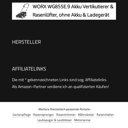
28l Fangsack, kugelgelagerte
WORX WG855E.9 Akku Vertikutierer &
Messerwalze + Lüfterwalze, 3 Stufen
Rasenlüfter, ohne Akku & Ladegerät
Arbeitstiefe, klappbarer Führungsholm)
HERSTELLER
AFFILIATELINKS
Die mit * gekennzeichneten Links sind sog. Affiliatelinks.
Als Amazon-Partner verdiene ich an qualifizierten Käufen!
Weitere thematisch passende Portale:
Gartenpflege
·
Rasensprenger
·
Rasentrimmer
·
Mähroboter
·
Rasenmäher
·
Laubsauger & Laubbläser
·
Motorsense