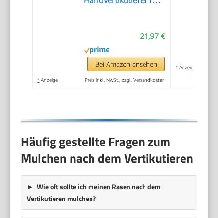
Handvertikutierer für
Rasenpflege, Boden
Lockern im Garten
21,97 €
und Hof, 38cm breiter
Schneidrechen zur
Entfernung von
Bei Amazon ansehen
*
Anzeige
Rasenfilz, Moos und
*
Anzeige
Preis inkl. MwSt., zzgl. Versandkosten
Totem Gras
Häufig gestellte Fragen zum
Mulchen nach dem Vertikutieren
Wie oft sollte ich meinen Rasen nach dem
Vertikutieren mulchen?