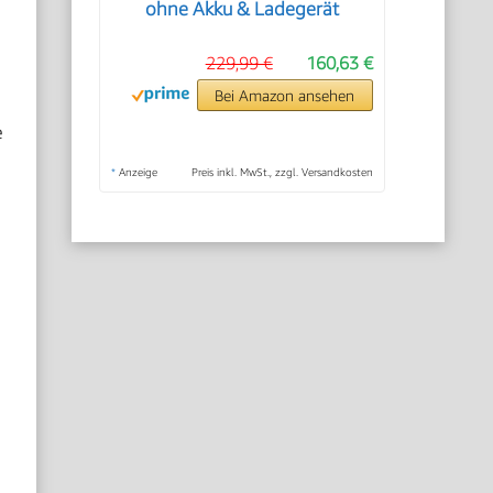
ohne Akku & Ladegerät
229,99 €
160,63 €
Bei Amazon ansehen
e
*
Anzeige
Preis inkl. MwSt., zzgl. Versandkosten