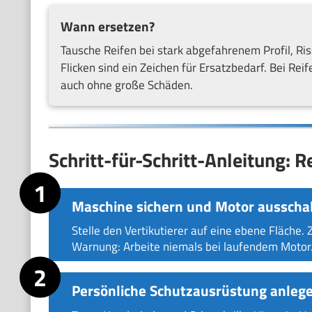
Wann ersetzen?
Tausche Reifen bei stark abgefahrenem Profil, R
Flicken sind ein Zeichen für Ersatzbedarf. Bei Reife
auch ohne große Schäden.
Schritt-für-Schritt-Anleitung: R
Maschine sichern und Motor ausschal
Stelle den Vertikutierer auf eine ebene Fläche.
Warnung: Arbeite niemals bei laufendem Motor
Persönliche Schutzausrüstung anlege