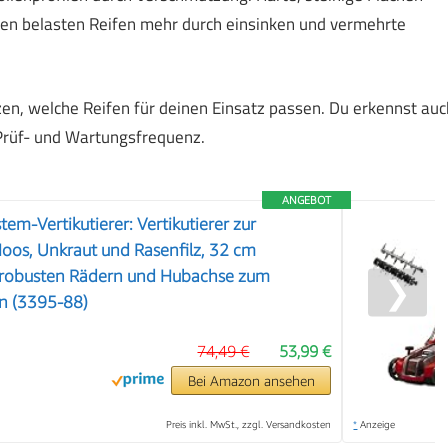
hen belasten Reifen mehr durch einsinken und vermehrte
en, welche Reifen für deinen Einsatz passen. Du erkennst auc
e Prüf- und Wartungsfrequenz.
ANGEBOT
em-Vertikutierer: Vertikutierer zur
oos, Unkraut und Rasenfilz, 32 cm
t robusten Rädern und Hubachse zum
❯
en (3395-88)
74,49 €
53,99 €
Bei Amazon ansehen
Preis inkl. MwSt., zzgl. Versandkosten
*
Anzeige