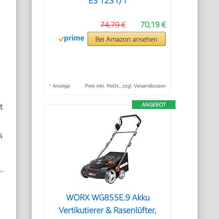
ES 1231/1
74,79 €
70,19 €
Bei Amazon ansehen
*
Anzeige
Preis inkl. MwSt., zzgl. Versandkosten
t
ANGEBOT
s
WORX WG855E.9 Akku
Vertikutierer & Rasenlüfter,