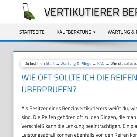
Zum
VERTIKUTIERER BE
Inhalt
springen
STARTSEITE
KAUFBERATUNG
WARTUNG & 
Du bist hier:
Start
→
Wartung & Pflege
→
FAQ
→ Wie oft sollte i
WIE OFT SOLLTE ICH DIE REIF
ÜBERPRÜFEN?
Als Besitzer eines Benzinvertikutierers weißt du, w
sind. Die Reifen gehören oft zu den Dingen, die ma
Verschleiß kann die Lenkung beeinträchtigen. Ein pla
Leistungsabfall können ebenfalls von den Reifen k