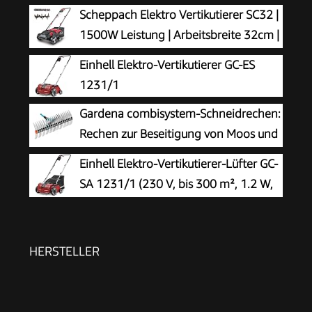
Scheppach Elektro Vertikutierer SC32 |
1500W Leistung | Arbeitsbreite 32cm |
Fangkorb 30 L | 4-fache
Einhell Elektro-Vertikutierer GC-ES
Höhenverstellung/bis 4mm | Vertikutierwalze
1231/1
(16 Messer) und Lüfterwalze (36 Krallen)
Gardena combisystem-Schneidrechen:
Rechen zur Beseitigung von Moos und
Rasenfilz, 35 cm Arbeitsbreite, aus
Einhell Elektro-Vertikutierer-Lüfter GC-
hochwertigem Qualitätsstahl, auch zum Rechen
SA 1231/1 (230 V, bis 300 m², 1.2 W,
von Unrat und Steinen geeignet (3392-20)
28l Fangsack, kugelgelagerte
Messerwalze + Lüfterwalze, 3 Stufen
Arbeitstiefe, klappbarer Führungsholm)
HERSTELLER