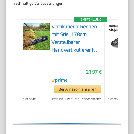
nachhaltige Verbesserungen.
EMPFEHLUNG
Vertikutierer Rechen
mit Stiel,178cm
Verstellbarer
Handvertikutierer für
Rasenpflege, Boden
Lockern im Garten
21,97 €
und Hof, 38cm breiter
Schneidrechen zur
Entfernung von
Bei Amazon ansehen
Rasenfilz, Moos und
*
Anzeige
Preis inkl. MwSt., zzgl. Versandkosten
*
Anzeige
Totem Gras