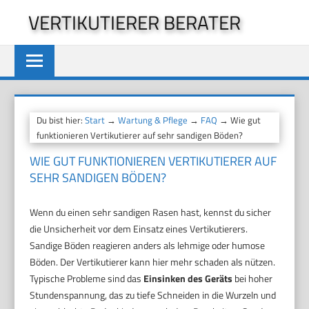
Zum
VERTIKUTIERER BERATER
Inhalt
springen
Du bist hier:
Start
→
Wartung & Pflege
→
FAQ
→ Wie gut
funktionieren Vertikutierer auf sehr sandigen Böden?
WIE GUT FUNKTIONIEREN VERTIKUTIERER AUF
SEHR SANDIGEN BÖDEN?
Wenn du einen sehr sandigen Rasen hast, kennst du sicher
die Unsicherheit vor dem Einsatz eines Vertikutierers.
Sandige Böden reagieren anders als lehmige oder humose
Böden. Der Vertikutierer kann hier mehr schaden als nützen.
Typische Probleme sind das
Einsinken des Geräts
bei hoher
Stundenspannung, das zu tiefe Schneiden in die Wurzeln und