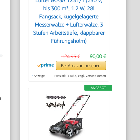
Lüfter GC-SA 1231/1 (230 V,
bis 300 m², 1.2 W, 28l
Fangsack, kugelgelagerte
Messerwalze + Lüfterwalze, 3
Stufen Arbeitstiefe, klappbarer
Führungsholm)
124,95 €
90,00 €
Bei Amazon ansehen
*
Anzeige
Preis inkl. MwSt., zzgl. Versandkosten
.
ANGEBOT
u