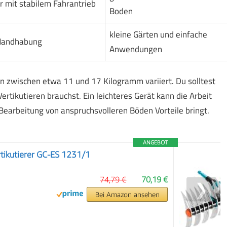
r mit stabilem Fahrantrieb
Boden
kleine Gärten und einfache
 Handhabung
Anwendungen
ern zwischen etwa 11 und 17 Kilogramm variiert. Du solltest
rtikutieren brauchst. Ein leichteres Gerät kann die Arbeit
Bearbeitung von anspruchsvolleren Böden Vorteile bringt.
ANGEBOT
rtikutierer GC-ES 1231/1
74,79 €
70,19 €
❯
Bei Amazon ansehen