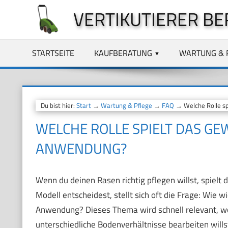
Zum
VERTIKUTIERER BE
Inhalt
springen
STARTSEITE
KAUFBERATUNG
WARTUNG & 
Du bist hier:
Start
→
Wartung & Pflege
→
FAQ
→ Welche Rolle spi
WELCHE ROLLE SPIELT DAS GEW
ANWENDUNG?
Wenn du deinen Rasen richtig pflegen willst, spielt d
Modell entscheidest, stellt sich oft die Frage: Wie wi
Anwendung? Dieses Thema wird schnell relevant, wen
unterschiedliche Bodenverhältnisse bearbeiten wills