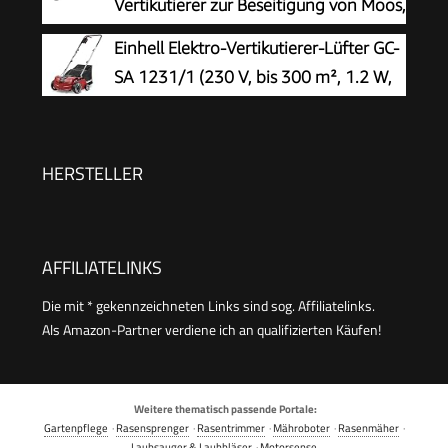
Vertikutierer zur Beseitigung von Moos,
Unkraut und Rasenfilz, 32 cm Arbeitsbreite, mit
Einhell Elektro-Vertikutierer-Lüfter GC-
robusten Rädern und Hubachse zum leichteren
SA 1231/1 (230 V, bis 300 m², 1.2 W,
Arbeiten (3395-88)
28l Fangsack, kugelgelagerte
Messerwalze + Lüfterwalze, 3 Stufen
Arbeitstiefe, klappbarer Führungsholm)
HERSTELLER
AFFILIATELINKS
Die mit * gekennzeichneten Links sind sog. Affiliatelinks.
Als Amazon-Partner verdiene ich an qualifizierten Käufen!
Weitere thematisch passende Portale:
Gartenpflege
·
Rasensprenger
·
Rasentrimmer
·
Mähroboter
·
Rasenmäher
·
Laubsauger & Laubbläser
·
Motorsense