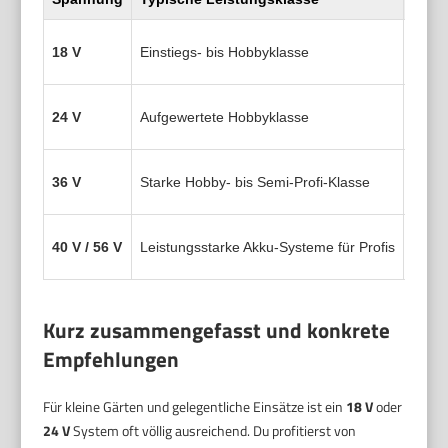
18 V
Einstiegs- bis Hobbyklasse
ca. 2
24 V
Aufgewertete Hobbyklasse
ca. 3
36 V
Starke Hobby- bis Semi-Profi-Klasse
ca. 4
40 V / 56 V
Leistungsstarke Akku-Systeme für Profis
ca. 5
Kurz zusammengefasst und konkrete
Empfehlungen
Für kleine Gärten und gelegentliche Einsätze ist ein
18 V
oder
24 V
System oft völlig ausreichend. Du profitierst von