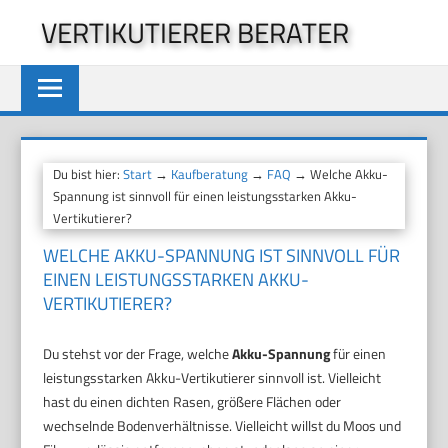
Zum
VERTIKUTIERER BERATER
Inhalt
springen
Du bist hier:
Start
→
Kaufberatung
→
FAQ
→ Welche Akku-
Spannung ist sinnvoll für einen leistungsstarken Akku-
Vertikutierer?
WELCHE AKKU-SPANNUNG IST SINNVOLL FÜR
EINEN LEISTUNGSSTARKEN AKKU-
VERTIKUTIERER?
Du stehst vor der Frage, welche
Akku-Spannung
für einen
leistungsstarken Akku-Vertikutierer sinnvoll ist. Vielleicht
hast du einen dichten Rasen, größere Flächen oder
wechselnde Bodenverhältnisse. Vielleicht willst du Moos und