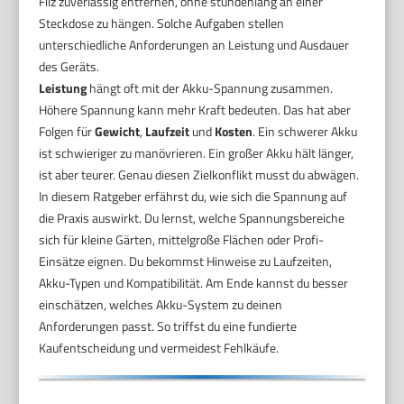
Filz zuverlässig entfernen, ohne stundenlang an einer
Steckdose zu hängen. Solche Aufgaben stellen
unterschiedliche Anforderungen an Leistung und Ausdauer
des Geräts.
Leistung
hängt oft mit der Akku-Spannung zusammen.
Höhere Spannung kann mehr Kraft bedeuten. Das hat aber
Folgen für
Gewicht
,
Laufzeit
und
Kosten
. Ein schwerer Akku
ist schwieriger zu manövrieren. Ein großer Akku hält länger,
ist aber teurer. Genau diesen Zielkonflikt musst du abwägen.
In diesem Ratgeber erfährst du, wie sich die Spannung auf
die Praxis auswirkt. Du lernst, welche Spannungsbereiche
sich für kleine Gärten, mittelgroße Flächen oder Profi-
Einsätze eignen. Du bekommst Hinweise zu Laufzeiten,
Akku-Typen und Kompatibilität. Am Ende kannst du besser
einschätzen, welches Akku-System zu deinen
Anforderungen passt. So triffst du eine fundierte
Kaufentscheidung und vermeidest Fehlkäufe.