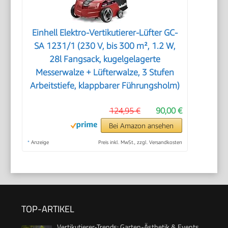
Einhell Elektro-Vertikutierer-Lüfter GC-
SA 1231/1 (230 V, bis 300 m², 1.2 W,
28l Fangsack, kugelgelagerte
Messerwalze + Lüfterwalze, 3 Stufen
Arbeitstiefe, klappbarer Führungsholm)
124,95 €
90,00 €
Bei Amazon ansehen
*
Anzeige
Preis inkl. MwSt., zzgl. Versandkosten
TOP-ARTIKEL
Vertikutierer-Trends: Garten-Ästhetik & Events