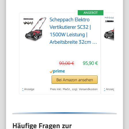
ANGEBOT
Scheppach Elektro
Vertikutierer SC32 |
1500W Leistung |
Arbeitsbreite 32cm |
Fangkorb 30 L | 4-
fache
99,00 €
95,90 €
Höhenverstellung/bis
4mm |
Vertikutierwalze (16
Bei Amazon ansehen
Messer) und
*
Anzeige
Preis inkl. MwSt., zzgl. Versandkosten
*
Anzeige
Lüfterwalze (36
Krallen)
Häufige Fragen zur