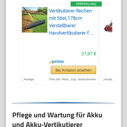
EMPFEHLUNG
Vertikutierer Rechen
mit Stiel,178cm
Verstellbarer
Handvertikutierer für
Rasenpflege, Boden
Lockern im Garten
21,97 €
und Hof, 38cm breiter
Schneidrechen zur
Entfernung von
Bei Amazon ansehen
Rasenfilz, Moos und
*
Anzeige
Preis inkl. MwSt., zzgl. Versandkosten
*
Anzeige
Totem Gras
Pflege und Wartung für Akku
und Akku‑Vertikutierer