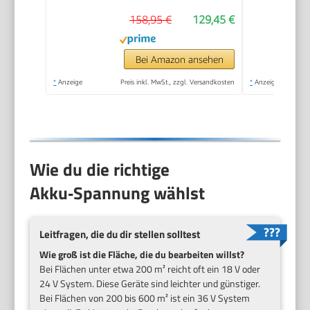
stufige
158,95 €
129,45 €
Arbeitstiefeneinstellung,
28 L Fangsack)
Bei Amazon ansehen
*
Anzeige
Preis inkl. MwSt., zzgl. Versandkosten
*
Anzeige
Wie du die richtige
Akku‑Spannung wählst
Leitfragen, die du dir stellen solltest
Wie groß ist die Fläche, die du bearbeiten willst?
Bei Flächen unter etwa 200 m² reicht oft ein 18 V oder
24 V System. Diese Geräte sind leichter und günstiger.
Bei Flächen von 200 bis 600 m² ist ein 36 V System