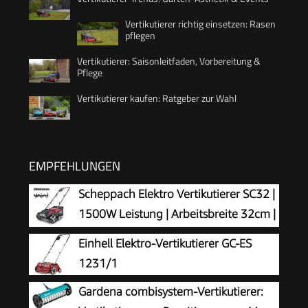
Vertikutierer richtig einsetzen: Rasen
pflegen
Vertikutierer: Saisonleitfaden, Vorbereitung &
Pflege
Vertikutierer kaufen: Ratgeber zur Wahl
EMPFEHLUNGEN
Scheppach Elektro Vertikutierer SC32 |
1500W Leistung | Arbeitsbreite 32cm |
Fangkorb 30 L | 4-fache
Einhell Elektro-Vertikutierer GC-ES
Höhenverstellung/bis 4mm | Vertikutierwalze
1231/1
(16 Messer) und Lüfterwalze (36 Krallen)
Gardena combisystem-Vertikutierer: