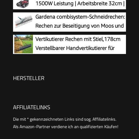
1500W Leistung | Arbeitsbreite 32cm |
Arbeiten (3395-88)
Fangkorb 30 L | 4-fache
Gardena combisystem-Schneidrechen:
Höhenverstellung/bis 4mm | Vertikutierwalze
Rechen zur Beseitigung von Moos und
(16 Messer) und Lüfterwalze (36 Krallen)
Rasenfilz, 35 cm Arbeitsbreite, aus
Vertikutierer Rechen mit Stiel,178cm
hochwertigem Qualitätsstahl, auch zum Rechen
Verstellbarer Handvertikutierer für
von Unrat und Steinen geeignet (3392-20)
Rasenpflege, Boden Lockern im Garten
und Hof, 38cm breiter Schneidrechen zur
Entfernung von Rasenfilz, Moos und Totem Gras
HERSTELLER
AFFILIATELINKS
Die mit * gekennzeichneten Links sind sog. Affiliatelinks.
Als Amazon-Partner verdiene ich an qualifizierten Käufen!