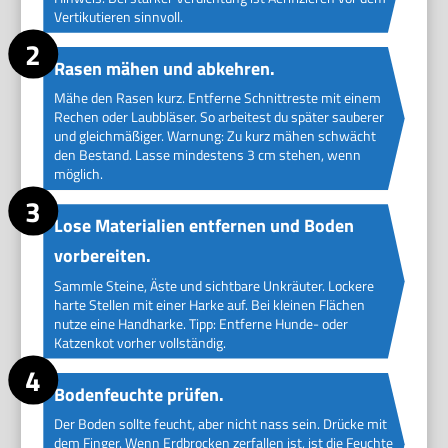
Vertikutieren sinnvoll.
Rasen mähen und abkehren.
Mähe den Rasen kurz. Entferne Schnittreste mit einem
Rechen oder Laubbläser. So arbeitest du später sauberer
und gleichmäßiger. Warnung: Zu kurz mähen schwächt
den Bestand. Lasse mindestens 3 cm stehen, wenn
möglich.
Lose Materialien entfernen und Boden
vorbereiten.
Sammle Steine, Äste und sichtbare Unkräuter. Lockere
harte Stellen mit einer Harke auf. Bei kleinen Flächen
nutze eine Handharke. Tipp: Entferne Hunde- oder
Katzenkot vorher vollständig.
Bodenfeuchte prüfen.
Der Boden sollte feucht, aber nicht nass sein. Drücke mit
dem Finger. Wenn Erdbrocken zerfallen ist, ist die Feuchte