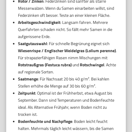
Rotor / Zinken
: Federzinken sind sanfter als starre
Messerwalzen. Wenn du Samen einarbeiten willst, sind
Federzinken oft besser. Teste an einer kleinen Fläche.
Arbeitsgeschwindigkeit
: Langsam fahren. Mehrere
Querfahrten schaden nicht. So fällt mehr Samen in die
aufgerissene Erde.
Saatgutauswahl
: Für schnelle Begrünung eignet sich
Wiesenrispe / Englischer Weidelgras (Lolium perenne)
.
Für strapazierfähigen Rasen nimm Mischungen mit
Rotstraußgras (Festuca rubra)
und
Rotschwingel
. Achte
auf regionale Sorten.
Saatmenge
: Für Nachsaat 20 bis 40 g/m². Bei kahlen
Stellen erhöhe die Menge auf 30 bis 60 g/m².
Zeitpunkt
: Optimal ist der Frühherbst, etwa August bis
September. Dann sind Temperaturen und Bodenfeuchte
ideal. Als Alternative Frühjahr, wenn Boden nicht zu
trocken ist.
Bodenfeuchte und Nachpflege
: Boden leicht feucht
halten. Mehrmals täglich leicht wässern, bis die Samen