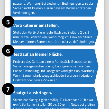
passend. Warnung: Bei trockenen Bedingungen wird der
Samen nicht keimen. Bei zu nassem Boden entstehen
Verdichtungen.
Vertikutierer einstellen.
Stelle den Vertikutierer sehr flach ein. Zieltiefe 2 bis 3
mm. Nutze Federzinken, wenn möglich. Hinweis: Starre
Messer können Samen zerstören oder zu tief eindringen.
Testlauf an kleiner Fläche.
Probiere das Gerät an einem Randstück. Beobachte, ob
Samen weggeworfen oder gut aufgenommen werden.
Passe Einstellung und Fahrgeschwindigkeit an. Warnung:
Wenn Samen stark weggeschleudert werden, reduziere
Drehzahl oder passe Zinken an.
Saatgut ausbringen.
Streue das Saatgut gleichmäßig. Für Nachsaat 20 bis 40
g/m². Bei kahlen Stellen 30 bis 60 g/m². Nutze bei großen
Flächen einen Streuwagen für gleichmäßige Verteilung.