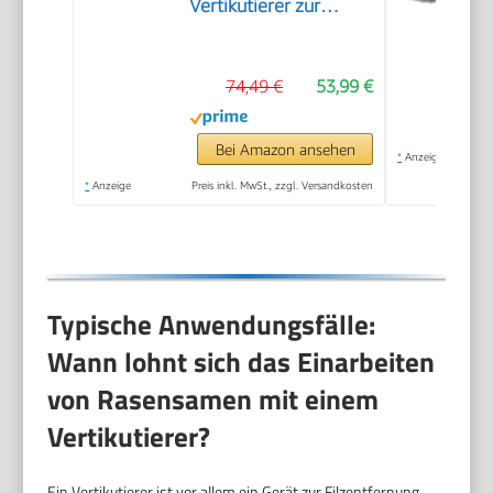
Vertikutierer zur
Beseitigung von
Moos, Unkraut und
74,49 €
53,99 €
Rasenfilz, 32 cm
Arbeitsbreite, mit
robusten Rädern und
Bei Amazon ansehen
*
Anzeige
Hubachse zum
*
Anzeige
Preis inkl. MwSt., zzgl. Versandkosten
leichteren Arbeiten
(3395-88)
Typische Anwendungsfälle:
Wann lohnt sich das Einarbeiten
von Rasensamen mit einem
Vertikutierer?
Ein Vertikutierer ist vor allem ein Gerät zur Filzentfernung