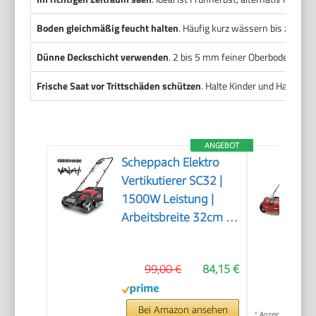
Boden gleichmäßig feucht halten
. Häufig kurz wässern bis zur Ke
Dünne Deckschicht verwenden
. 2 bis 5 mm feiner Oberboden ode
Frische Saat vor Trittschäden schützen
. Halte Kinder und Haustiere
ANGEBOT
Scheppach Elektro
Vertikutierer SC32 |
1500W Leistung |
Arbeitsbreite 32cm |
Fangkorb 30 L | 4-
fache
99,00 €
84,15 €
Höhenverstellung/bis
4mm |
Vertikutierwalze (16
Bei Amazon ansehen
*
Anzeige