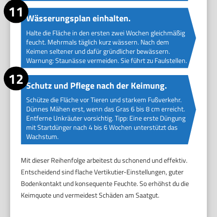
Wässerungsplan einhalten.
Halte die Fläche in den ersten zwei Wochen gleichmäßig
feucht. Mehrmals täglich kurz wässern. Nach dem
Keimen seltener und dafür gründlicher bewässern.
Warnung: Staunässe vermeiden. Sie führt zu Faulstellen.
Schutz und Pflege nach der Keimung.
Schütze die Fläche vor Tieren und starkem Fußverkehr.
Dünnes Mähen erst, wenn das Gras 6 bis 8 cm erreicht.
Entferne Unkräuter vorsichtig. Tipp: Eine erste Düngung
mit Startdünger nach 4 bis 6 Wochen unterstützt das
Wachstum.
Mit dieser Reihenfolge arbeitest du schonend und effektiv.
Entscheidend sind flache Vertikutier-Einstellungen, guter
Bodenkontakt und konsequente Feuchte. So erhöhst du die
Keimquote und vermeidest Schäden am Saatgut.