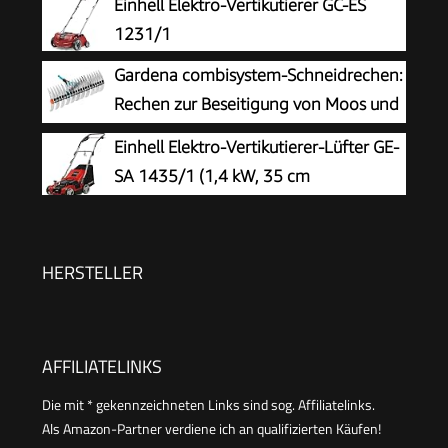
Einhell Elektro-Vertikutierer GC-ES
Messerwalze + Lüfterwalze, 3 Stufen
1231/1
Arbeitstiefe, klappbarer Führungsholm)
Gardena combisystem-Schneidrechen:
Rechen zur Beseitigung von Moos und
Rasenfilz, 35 cm Arbeitsbreite, aus
Einhell Elektro-Vertikutierer-Lüfter GE-
hochwertigem Qualitätsstahl, auch zum Rechen
SA 1435/1 (1,4 kW, 35 cm
von Unrat und Steinen geeignet (3392-20)
Arbeitsbreite, 4-stufige
Arbeitstiefeneinstellung, 28 L Fangsack)
HERSTELLER
AFFILIATELINKS
Die mit * gekennzeichneten Links sind sog. Affiliatelinks.
Als Amazon-Partner verdiene ich an qualifizierten Käufen!