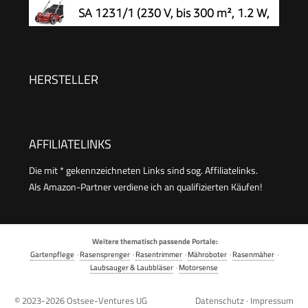
SA 1231/1 (230 V, bis 300 m², 1.2 W,
28l Fangsack, kugelgelagerte
Messerwalze + Lüfterwalze, 3 Stufen
Arbeitstiefe, klappbarer Führungsholm)
HERSTELLER
AFFILIATELINKS
Die mit * gekennzeichneten Links sind sog. Affiliatelinks.
Als Amazon-Partner verdiene ich an qualifizierten Käufen!
Weitere thematisch passende Portale:
Gartenpflege
·
Rasensprenger
·
Rasentrimmer
·
Mähroboter
·
Rasenmäher
·
Laubsauger & Laubbläser
·
Motorsense
© 2023-2026
Ostsee-Ventures UG
Datenschutz
·
Impressum