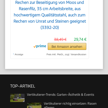
Rechen zur Beseitigung von Moos und
Rasenfilz, 35 cm Arbeitsbreite, aus
hochwertigem Qualitätsstahl, auch zum
Rechen von Unrat und Steinen geeignet
(3392-20)
38,49 €
29,74 €
Bei Amazon ansehen
*
Anzeige
Preis inkl. MwSt., zzgl. Versandkosten
TOP-ARTIKEL
Vertikutierer-Trends: Garten-Ästhetik & Events
Vertikutierer richtig einsetzen: Rasen
pflegen