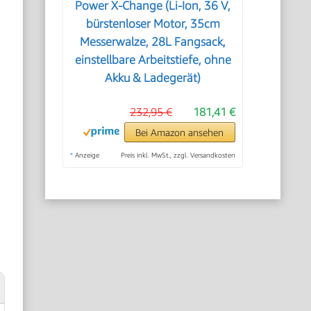
Power X-Change (Li-Ion, 36 V,
bürstenloser Motor, 35cm
Messerwalze, 28L Fangsack,
einstellbare Arbeitstiefe, ohne
Akku & Ladegerät)
232,95 €
181,41 €
Bei Amazon ansehen
*
Anzeige
Preis inkl. MwSt., zzgl. Versandkosten