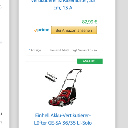
Vertikutierer & Rasenlüfter, 33
,
cm, 13 A
82,99 €
Bei Amazon ansehen
*
Anzeige
Preis inkl. MwSt., zzgl. Versandkosten
ANGEBOT
t
u
Einhell Akku-Vertikutierer-
n
Lüfter GE-SA 36/35 Li-Solo