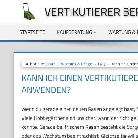
Zum
VERTIKUTIERER BE
Inhalt
springen
STARTSEITE
KAUFBERATUNG
WARTUNG & 
Du bist hier:
Start
→
Wartung & Pflege
→
FAQ
→ Kann ich einen 
KANN ICH EINEN VERTIKUTIER
ANWENDEN?
Wenn du gerade einen neuen Rasen angelegt hast, frag
Viele Hobbygärtner sind unsicher, wann der richtige
könnte. Gerade bei frischem Rasen besteht die Sorge
oder das Wachstum beeinträchtigt. Gleichzeitig wil