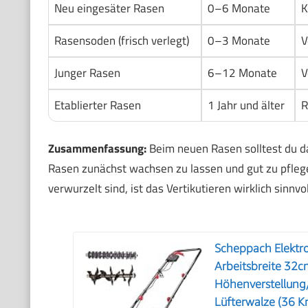
Neu eingesäter Rasen
0–6 Monate
K
Rasensoden (frisch verlegt)
0–3 Monate
V
Junger Rasen
6–12 Monate
V
Etablierter Rasen
1 Jahr und älter
R
Zusammenfassung:
Beim neuen Rasen solltest du das
Rasen zunächst wachsen zu lassen und gut zu pflege
verwurzelt sind, ist das Vertikutieren wirklich sinn
Scheppach Elektro
Arbeitsbreite 32c
Höhenverstellung/
Lüfterwalze (36 Kr