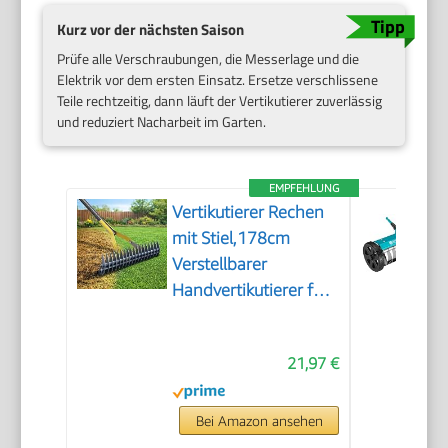
Kurz vor der nächsten Saison
Prüfe alle Verschraubungen, die Messerlage und die
Elektrik vor dem ersten Einsatz. Ersetze verschlissene
Teile rechtzeitig, dann läuft der Vertikutierer zuverlässig
und reduziert Nacharbeit im Garten.
EMPFEHLUNG
Vertikutierer Rechen
mit Stiel,178cm
Verstellbarer
Handvertikutierer für
Rasenpflege, Boden
Lockern im Garten
21,97 €
und Hof, 38cm breiter
Schneidrechen zur
Entfernung von
Bei Amazon ansehen
Rasenfilz, Moos und