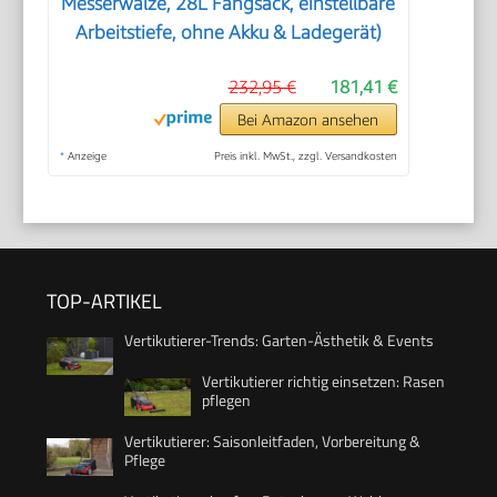
Messerwalze, 28L Fangsack, einstellbare
Arbeitstiefe, ohne Akku & Ladegerät)
232,95 €
181,41 €
Bei Amazon ansehen
*
Anzeige
Preis inkl. MwSt., zzgl. Versandkosten
TOP-ARTIKEL
Vertikutierer-Trends: Garten-Ästhetik & Events
Vertikutierer richtig einsetzen: Rasen
pflegen
Vertikutierer: Saisonleitfaden, Vorbereitung &
Pflege