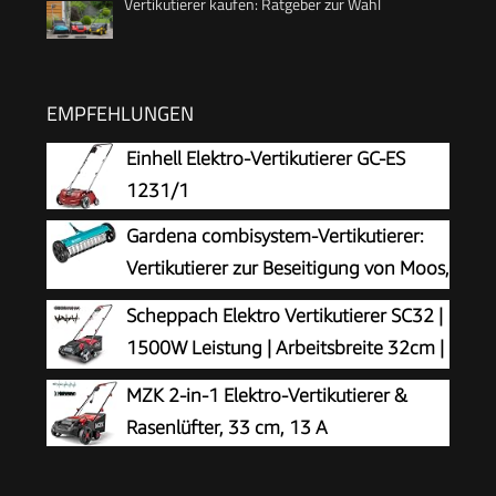
Vertikutierer kaufen: Ratgeber zur Wahl
EMPFEHLUNGEN
Einhell Elektro-Vertikutierer GC-ES
1231/1
Gardena combisystem-Vertikutierer:
Vertikutierer zur Beseitigung von Moos,
Unkraut und Rasenfilz, 32 cm Arbeitsbreite, mit
Scheppach Elektro Vertikutierer SC32 |
robusten Rädern und Hubachse zum leichteren
1500W Leistung | Arbeitsbreite 32cm |
Arbeiten (3395-88)
Fangkorb 30 L | 4-fache
MZK 2-in-1 Elektro-Vertikutierer &
Höhenverstellung/bis 4mm | Vertikutierwalze
Rasenlüfter, 33 cm, 13 A
(16 Messer) und Lüfterwalze (36 Krallen)