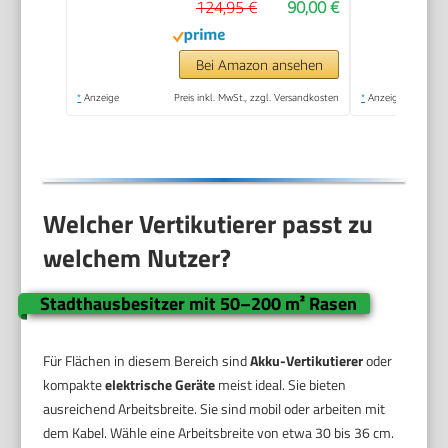
124,95 €
90,00 €
Messerwalze +
Lüfterwalze, 3 Stufen
Arbeitstiefe,
Bei Amazon ansehen
klappbarer
*
Anzeige
Preis inkl. MwSt., zzgl. Versandkosten
*
Anzeige
Führungsholm)
Welcher Vertikutierer passt zu
welchem Nutzer?
Stadthausbesitzer mit 50–200 m² Rasen
Für Flächen in diesem Bereich sind
Akku-Vertikutierer
oder
kompakte
elektrische Geräte
meist ideal. Sie bieten
ausreichend Arbeitsbreite. Sie sind mobil oder arbeiten mit
dem Kabel. Wähle eine Arbeitsbreite von etwa 30 bis 36 cm.