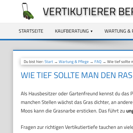
Zum
VERTIKUTIERER BE
Inhalt
springen
STARTSEITE
KAUFBERATUNG
WARTUNG & 
Du bist hier:
Start
→
Wartung & Pflege
→
FAQ
→ Wie tief sollte 
WIE TIEF SOLLTE MAN DEN RA
Als Hausbesitzer oder Gartenfreund kennst du das Pr
manchen Stellen wächst das Gras dichter, an anderen 
Moos kann die Grasnarbe ersticken. Das führt zu
un
Fragen zur richtigen Vertikutiertiefe tauchen an vie