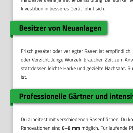
mindestens eine jährliche Behandlung. Bei starker Ve
Investition in besseres Gerät lohnt sich.
Besitzer von Neuanlagen
Frisch gesäter oder verlegter Rasen ist empfindlich.
oder Verzicht. Junge Wurzeln brauchen Zeit zum Anwa
stattdessen leichte Harke und gezielte Nachsaat. Bud
ist.
Professionelle Gärtner und intens
Du arbeitest mit verschiedenen Rasenflächen. Du kom
Renovationen sind
6–8 mm
möglich. Für laufende P