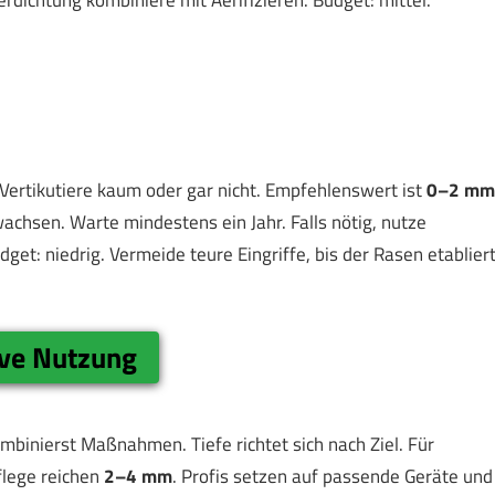
rdichtung kombiniere mit Aerifizieren. Budget: mittel.
 Vertikutiere kaum oder gar nicht. Empfehlenswert ist
0–2 mm
chsen. Warte mindestens ein Jahr. Falls nötig, nutze
get: niedrig. Vermeide teure Eingriffe, bis der Rasen etablier
ive Nutzung
binierst Maßnahmen. Tiefe richtet sich nach Ziel. Für
flege reichen
2–4 mm
. Profis setzen auf passende Geräte und