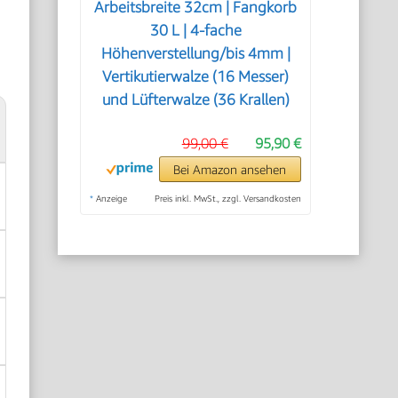
Arbeitsbreite 32cm | Fangkorb
30 L | 4-fache
Höhenverstellung/bis 4mm |
Vertikutierwalze (16 Messer)
und Lüfterwalze (36 Krallen)
99,00 €
95,90 €
Bei Amazon ansehen
*
Anzeige
Preis inkl. MwSt., zzgl. Versandkosten