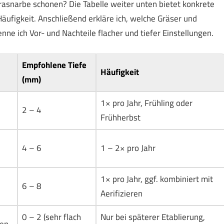
asnarbe schonen? Die Tabelle weiter unten bietet konkrete
äufigkeit. Anschließend erkläre ich, welche Gräser und
ne ich Vor- und Nachteile flacher und tiefer Einstellungen.
Empfohlene Tiefe
Häufigkeit
(mm)
1× pro Jahr, Frühling oder
2 – 4
Frühherbst
4 – 6
1 – 2× pro Jahr
1× pro Jahr, ggf. kombiniert mit
6 – 8
Aerifizieren
0 – 2 (sehr flach
Nur bei späterer Etablierung,
zen