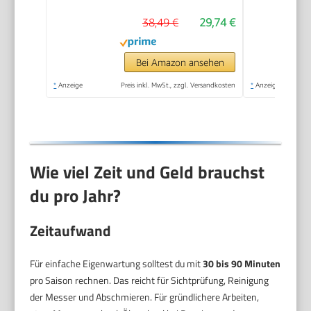
und Rasenfilz, 35 cm
38,49 €
29,74 €
Arbeitsbreite, aus
hochwertigem
Qualitätsstahl, auch
Bei Amazon ansehen
zum Rechen von
*
Anzeige
Preis inkl. MwSt., zzgl. Versandkosten
*
Anzeige
Unrat und Steinen
geeignet (3392-20)
Wie viel Zeit und Geld brauchst
du pro Jahr?
Zeitaufwand
Für einfache Eigenwartung solltest du mit
30 bis 90 Minuten
pro Saison rechnen. Das reicht für Sichtprüfung, Reinigung
der Messer und Abschmieren. Für gründlichere Arbeiten,