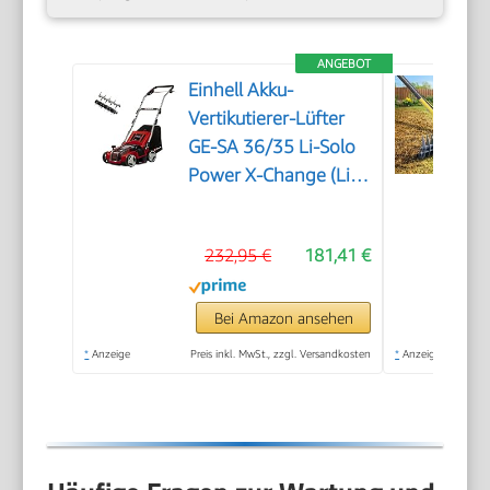
ANGEBOT
Einhell Akku-
Vertikutierer-Lüfter
GE-SA 36/35 Li-Solo
Power X-Change (Li-
Ion, 36 V,
bürstenloser Motor,
232,95 €
181,41 €
35cm Messerwalze,
28L Fangsack,
einstellbare
Bei Amazon ansehen
Arbeitstiefe, ohne
*
Anzeige
Preis inkl. MwSt., zzgl. Versandkosten
*
Anzeige
Akku & Ladegerät)