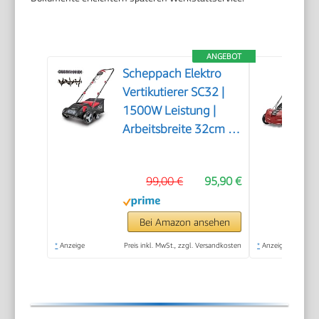
ANGEBOT
Scheppach Elektro
Vertikutierer SC32 |
1500W Leistung |
Arbeitsbreite 32cm |
Fangkorb 30 L | 4-
fache
99,00 €
95,90 €
Höhenverstellung/bis
4mm |
Vertikutierwalze (16
Bei Amazon ansehen
Messer) und
*
Anzeige
Preis inkl. MwSt., zzgl. Versandkosten
*
Anzeige
Lüfterwalze (36
Krallen)