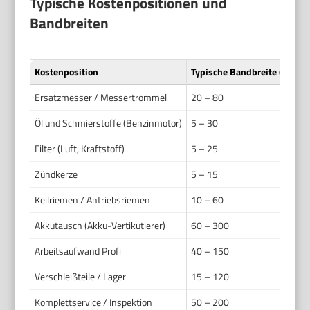
Typische Kostenpositionen und
Bandbreiten
Kostenposition
Typische Bandbreite (€)
An
Ersatzmesser / Messertrommel
20 – 80
Ei
Öl und Schmierstoffe (Benzinmotor)
5 – 30
Mo
Filter (Luft, Kraftstoff)
5 – 25
Vo
Zündkerze
5 – 15
Gü
Keilriemen / Antriebsriemen
10 – 60
Je
Akkutausch (Akku-Vertikutierer)
60 – 300
Je
Arbeitsaufwand Profi
40 – 150
Pr
Verschleißteile / Lager
15 – 120
Ro
Komplettservice / Inspektion
50 – 200
Sa