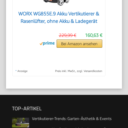
WORX WG855E.9 Akku Vertikutierer &
Rasenlüfter, ohne Akku & Ladegerät
229,99 €
160,63 €
Bei Amazon ansehen
*
Anzeige
Preis inkl. MwSt., zzgl. Versandkosten
TOP-ARTIKEL
Vertikutierer-Trends: Garten-Ästhetik & Events